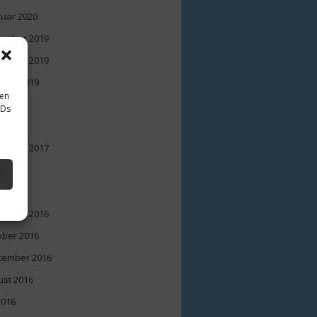
ruar 2020
ember 2019
ember 2019
ober 2019
sen
 2018
IDs
l 2018
ember 2017
 2017
N
 2017
ember 2016
ober 2016
tember 2016
ust 2016
 2016