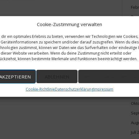
Feb
Dez
Cookie-Zustimmung verwalten
Nov
Okt
dir ein optimales Erlebnis zu bieten, verwenden wir Technologien wie Cookies,
Geräteinformationen zu speichern und/oder darauf zuzugreifen. Wenn du die
Mai
hnologien zustimmst, können wir Daten wie das Surfverhalten oder eindeutige 
 dieser Website verarbeiten. Wenn du deine Zustimmung nicht erteilst oder
Apri
ückziehst, können bestimmte Merkmale und Funktionen beeinträchtigt werden.
Veröffentlicht in
Theaterneuigkeiten
Hinterlasse
Dez
Juli
AKZEPTIEREN
ABLEHNEN
EINSTELLUNGEN ANSEHE
Mai
Cookie-Richtlinie
Datenschutzerklärung
Impressum
Dez
Okt
Sep
Aug
Juli