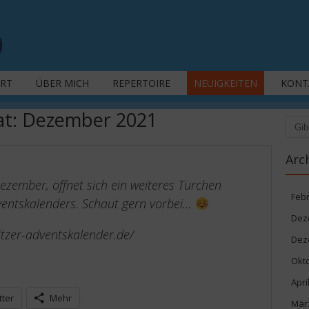
ART
ÜBER MICH
REPERTOIRE
NEUIGKEITEN
KONT
at:
Dezember 2021
Such
Arc
zember, öffnet sich ein weiteres Türchen
Feb
ventskalenders. Schaut gern vorbei…
Dez
itzer-adventskalender.de/
Dez
Okt
Apri
tter
Mehr
Mär