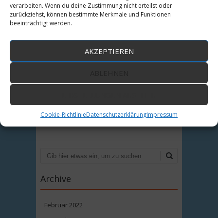
verarbeiten. Wenn du deine Zustimmung nicht erteilst oder
zurückziehst, können bestimmte Merkmale und Funktionen
beeinträchtigt werden.
Katharina Klinger
Veröffentlicht in
Theaterneuigkeiten
AKZEPTIEREN
Hinterlasse einen Kommentar
ABLEHNEN
EINSTELLUNGEN ANSEHEN
Artikel-Navigation
Cookie-Richtlinie
Datenschutzerklärung
Impressum
Suchen
Archive
Februar 2022