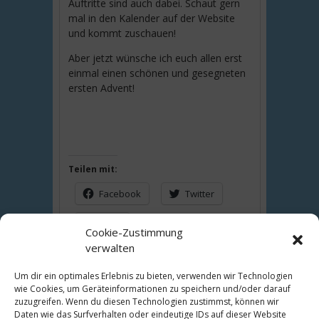
Auftritte sind auch dabei. Schaut gern
mal in den Kalender auf der Website
und kommt zuschauen!
Aber jetzt wünsche ich euch allen erst
einmal einen schönen und gesegneten
ersten Advent!
Teilen mit:
Facebook
Twitter
Mehr
Cookie-Zustimmung
verwalten
Gefällt mir:
Um dir ein optimales Erlebnis zu bieten, verwenden wir Technologien
wie Cookies, um Geräteinformationen zu speichern und/oder darauf
Wird geladen …
zuzugreifen. Wenn du diesen Technologien zustimmst, können wir
Daten wie das Surfverhalten oder eindeutige IDs auf dieser Website