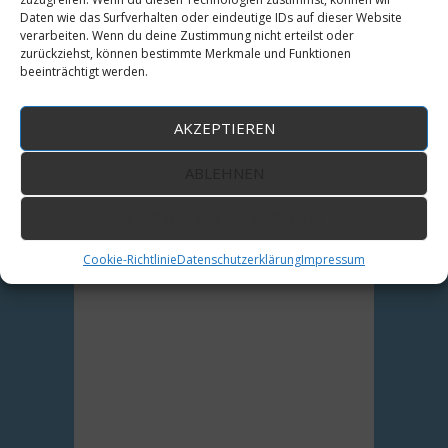
Katharina Klinger
Daten wie das Surfverhalten oder eindeutige IDs auf dieser Website
Veröffentlicht in
Theaterneuigkeiten
verarbeiten. Wenn du deine Zustimmung nicht erteilst oder
zurückziehst, können bestimmte Merkmale und Funktionen
Hinterlasse einen Kommentar
beeinträchtigt werden.
Artikel-Navigation
←
Spielortänderung
AKZEPTIEREN
Gastspiel in Dresden
→
ABLEHNEN
Kommentar verfassen
EINSTELLUNGEN ANSEHEN
Cookie-Richtlinie
Datenschutzerklärung
Impressum