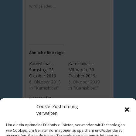
Wird geladen …
Ähnliche Beiträge
Kamishibai –
Kamishibai –
Samstag, 26.
Mittwoch, 30.
Oktober 2019
Oktober 2019
6. Oktober 2019
6. Oktober 2019
In "Kamishibai"
In "Kamishibai"
Gastspiel in
Dresden
Cookie-Zustimmung
4. September 2015
verwalten
In
"Theaterneuigkeiten"
Um dir ein optimales Erlebnis zu bieten, verwenden wir Technologien
wie Cookies, um Geräteinformationen zu speichern und/oder darauf
zuzugreifen. Wenn du diesen Technologien zustimmst, können wir