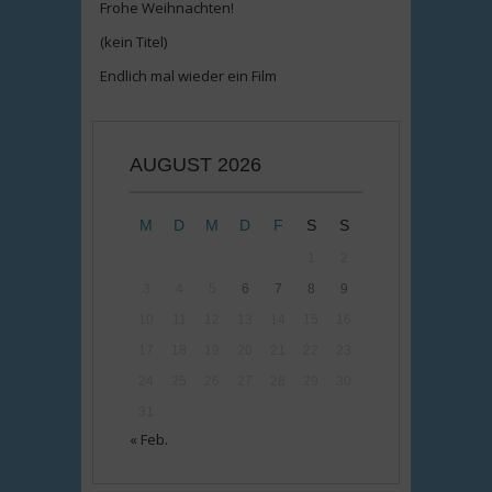
Frohe Weihnachten!
(kein Titel)
Endlich mal wieder ein Film
AUGUST 2026
M
D
M
D
F
S
S
1
2
3
4
5
6
7
8
9
10
11
12
13
14
15
16
17
18
19
20
21
22
23
24
25
26
27
28
29
30
31
« Feb.